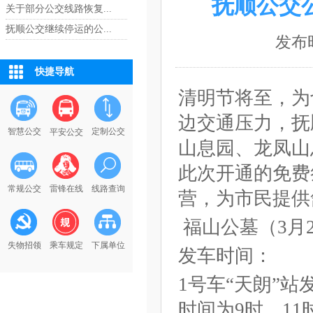
抚顺公交
关于部分公交线路恢复...
抚顺公交继续停运的公...
发布时
快捷导航
清明节将至，为
边交通压力，抚
智慧公交
定制公交
平安公交
山息园、龙凤山
此次开通的免费
常规公交
雷锋在线
线路查询
营，为市民提供
福山公墓（3月2
失物招领
乘车规定
下属单位
发车时间：
1号车“天朗”站
时间为9时、11